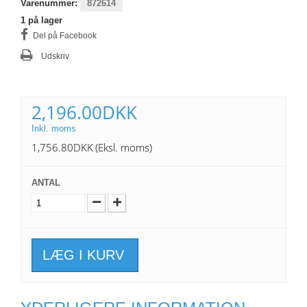
Varenummer:
872614
1
på lager
Del på Facebook
Udskriv
2,196.00DKK
Inkl. moms
1,756.80DKK
(Eksl. moms)
ANTAL
LÆG I KURV