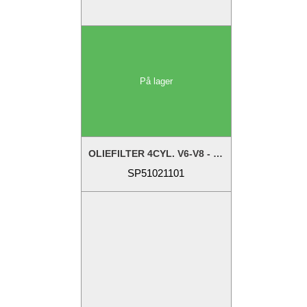
På lager
OLIEFILTER 4CYL. V6-V8 - REF: 802885Q,...
SP51021101