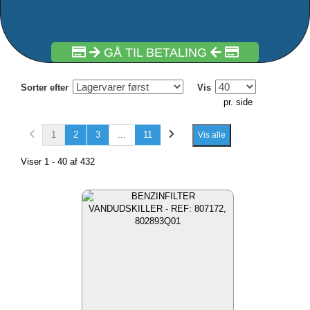
GÅ TIL BETALING
Sorter efter
Vis
pr. side
1
2
3
...
11
Vis alle
Viser 1 - 40 af 432