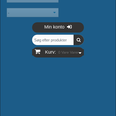
Min konto
Kurv:
0
Vare
Varer