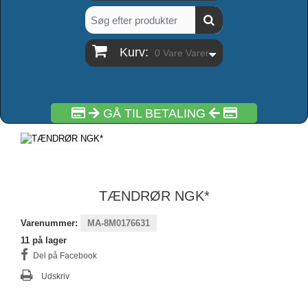
Kurv:
0
Vare
Varer
GÅ TIL BETALING
TÆNDRØR NGK*
Varenummer:
MA-8M0176631
11
på lager
Del på Facebook
Udskriv