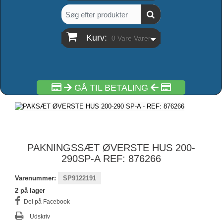
Kurv:
0
Vare
Varer
GÅ TIL BETALING
PAKNINGSSÆT ØVERSTE HUS 200-
290SP-A REF: 876266
Varenummer:
SP9122191
2
på lager
Del på Facebook
Udskriv