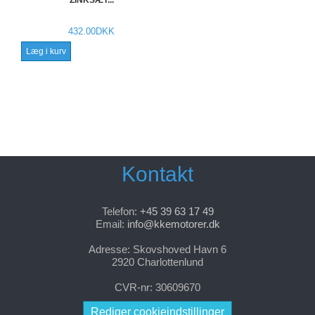
ZINKSÆT...
432.00DKK
Læg i kurv
Kontakt
Telefon:
+45 39 63 17 49
Email:
info@kkemotorer.dk
Adresse: Skovshoved Havn 6
2920 Charlottenlund
CVR-nr: 30609670
Rediger cookieindstillinger