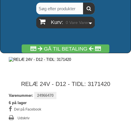
Kurv:
0
Vare
Varer
GÅ TIL BETALING
RELÆ 24V - D12 - TIDL: 3171420
Varenummer:
24966470
6
på lager
Del på Facebook
Udskriv