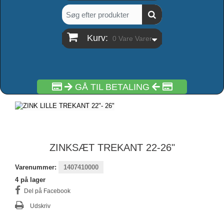
Kurv:
0
Vare
Varer
GÅ TIL BETALING
ZINKSÆT TREKANT 22-26"
Varenummer:
1407410000
4
på lager
Del på Facebook
Udskriv