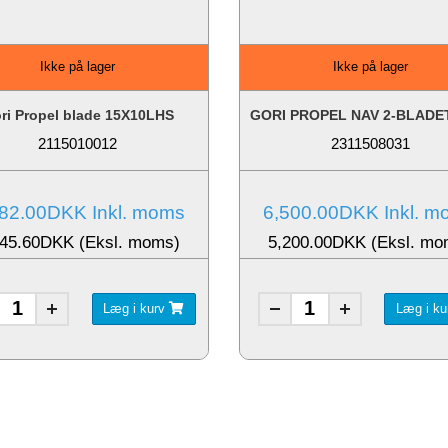
Ikke på lager
Ikke på lager
ri Propel blade 15X10LHS
2115010012
2311508031
82.00DKK Inkl. moms
6,500.00DKK Inkl. 
145.60DKK (Eksl. moms)
5,200.00DKK (Eksl. mo
Læg i kurv
Læg i k