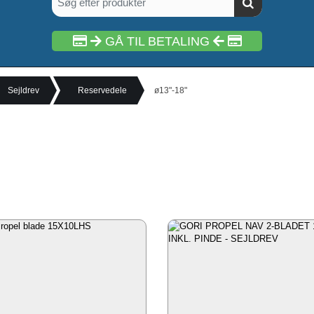
GÅ TIL BETALING
Sejldrev
Reservedele
ø13"-18"