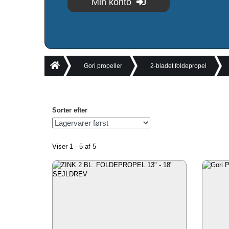
Min konto
Gori propeller
2-bladet foldepropel
Sorter efter
Viser 1 - 5 af 5