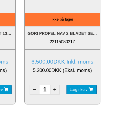
Ikke på lager
GORI PROPEL NAV 2-BLADET 13-18" INKL....
GORI PROPEL NAV 2-BLADET SEJLDREV
2311508031Z
moms
6,500.00DKK Inkl. moms
ms)
5,200.00DKK (Eksl. moms)
urv
Læg i kurv