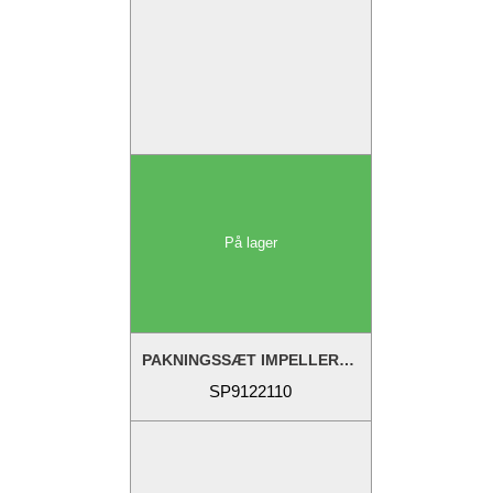
På lager
PAKNINGSSÆT IMPELLERPUMPE 4-HULS
SP9122110