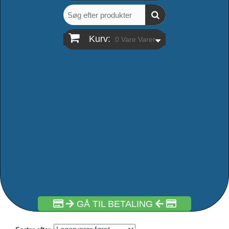
Kurv:
0
Vare
Varer
GÅ TIL BETALING