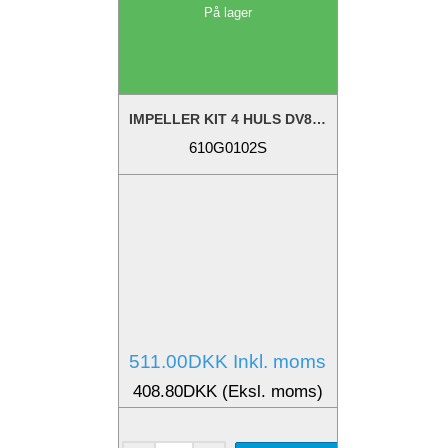
På lager
IMPELLER KIT 4 HULS DV8-10L-10-18-20-24-32
610G0102S
511.00DKK Inkl. moms
408.80DKK (Eksl. moms)